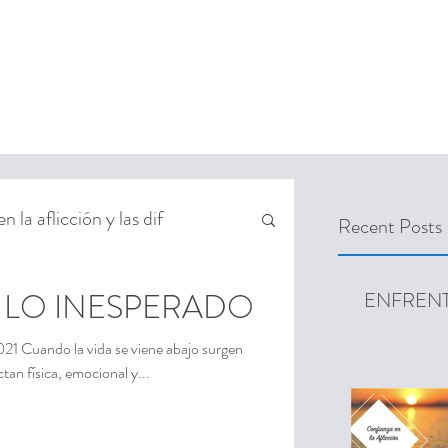
 RETREAT REGISTRATION
SEMANA DE ORACIÓN
FACEBOOK FEED
 la aflicción y las dif
Recent Posts
LO INESPERADO
ENFREN
uando la vida se viene abajo surgen
tan física, emocional y...