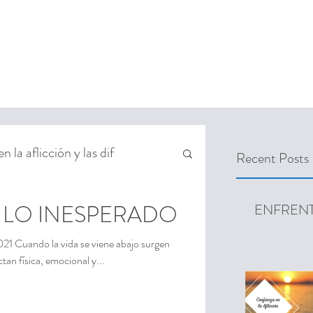
 RETREAT REGISTRATION
SEMANA DE ORACIÓN
FACEBOOK FEED
 la aflicción y las dif
Recent Posts
LO INESPERADO
ENFREN
uando la vida se viene abajo surgen
tan física, emocional y...